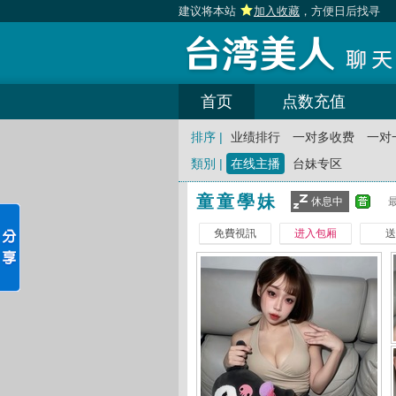
建议将本站
加入收藏
，方便日后找寻
首页
点数充值
排序 |
业绩排行
一对多收费
一对
類別 |
在线主播
台妹专区
童童學妹
休息中
免費視訊
进入包厢
送