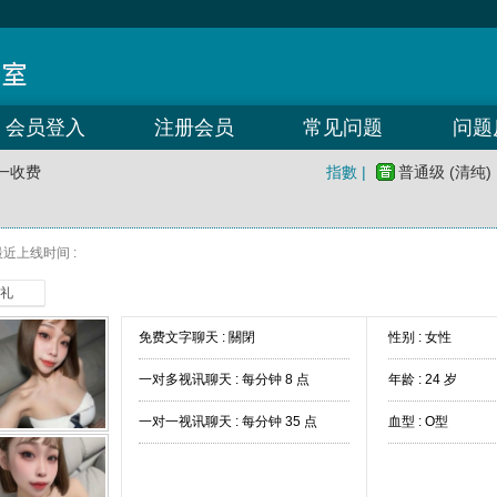
会员登入
注册会员
常见问题
问题
一收费
指數 |
普通级 (清纯)
最近上线时间 :
礼
免费文字聊天 :
關閉
性别 : 女性
一对多视讯聊天 :
每分钟 8 点
年龄 : 24 岁
一对一视讯聊天 :
每分钟 35 点
血型 : O型