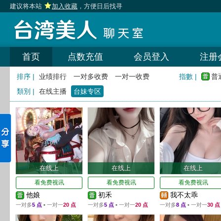
建议将本站
加入收藏
，方便日后找寻
首页
点数充值
会员登入
注册
排序 |
业绩排行
一对多收费
一对一收费
指數 |
普
類別 |
在线主播
台妹专区
在线上
在线上
在线上
看免费视讯
看免费视讯
看免费视讯
他娘
初禾
我不太乖
一对多
5 点
▪ 一对一
20 点
一对多
5 点
▪ 一对一
20 点
一对多
8 点
▪ 一对一
30 点